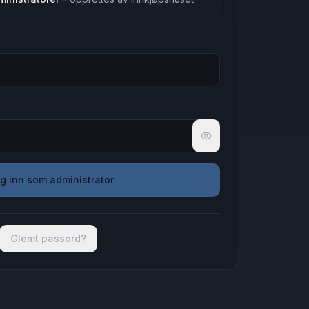
Vis passord
g inn som administrator
Glemt passord?