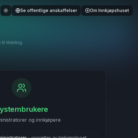
Se offentlige anskaffelser
Om Innkjøpshuset
l tildeling.
ystembrukere
inistratorer og innkjøpere
inistratorer
– opprettes av Innkjøpshuset