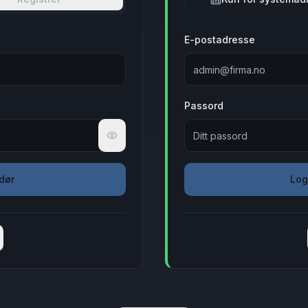
E-postadresse
Passord
Vis passord
dør
Log