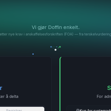
Vi gjør Doffin enkelt.
tter nye krav i anskaffelsesforskriften (FOA) — fra terskelvurdering ti
r
S
er å delta
For adm
Registrer
Kun for systemadm